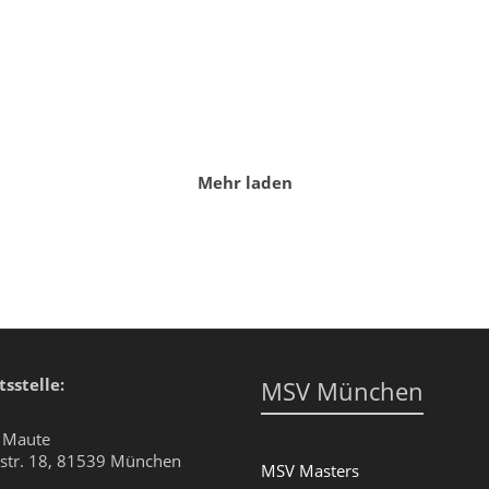
Mehr laden
sstelle:
MSV München
e Maute
str. 18, 81539 München
MSV Masters