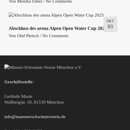
Von
Monika Faber
/
No Comments
OKT.
03
Abschluss des arena Alpen Open Water Cup 2025
Von
Olaf Pietsch
/
No Comments
Geschäftsstelle:
Gerlinde Maute
Wallbergstr. 18, 81539 München
info@maennerschwimmverein.de