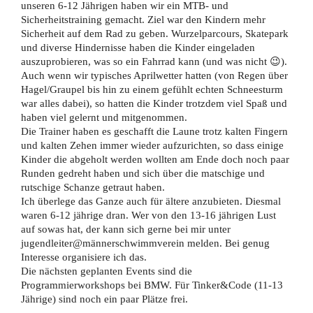
unseren 6-12 Jährigen haben wir ein MTB- und
Sicherheitstraining gemacht. Ziel war den Kindern mehr
Sicherheit auf dem Rad zu geben. Wurzelparcours, Skatepark
und diverse Hindernisse haben die Kinder eingeladen
auszuprobieren, was so ein Fahrrad kann (und was nicht 😉).
Auch wenn wir typisches Aprilwetter hatten (von Regen über
Hagel/Graupel bis hin zu einem gefühlt echten Schneesturm
war alles dabei), so hatten die Kinder trotzdem viel Spaß und
haben viel gelernt und mitgenommen.
Die Trainer haben es geschafft die Laune trotz kalten Fingern
und kalten Zehen immer wieder aufzurichten, so dass einige
Kinder die abgeholt werden wollten am Ende doch noch paar
Runden gedreht haben und sich über die matschige und
rutschige Schanze getraut haben.
Ich überlege das Ganze auch für ältere anzubieten. Diesmal
waren 6-12 jährige dran. Wer von den 13-16 jährigen Lust
auf sowas hat, der kann sich gerne bei mir unter
jugendleiter@männerschwimmverein melden. Bei genug
Interesse organisiere ich das.
Die nächsten geplanten Events sind die
Programmierworkshops bei BMW. Für Tinker&Code (11-13
Jährige) sind noch ein paar Plätze frei.