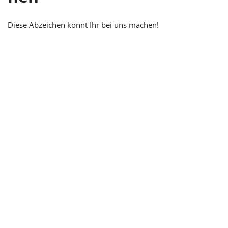
Diese Abzeichen könnt Ihr bei uns machen!
Deutsches Leistungsschwimmabzeichen -
Hai
Deutsches
Leistungsschwimmabzeichen – Hai
• 50 m Brustschwimmen unter 1:00 Min.
• 50 m Kraulschwimmen unter 0:50 Min.
• 50 m Rückenkraulschwimmen unter 1:00 Min.
• Kopfsprung aus 3 m Höhe oder Salto vorwärts aus 1 m
Höhe
• 25 m Wasserballdribbeln