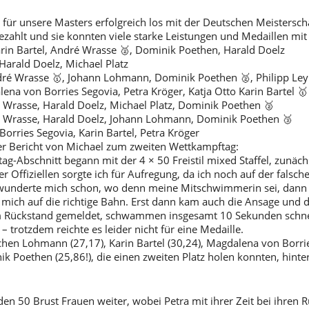
 für unsere Masters erfolgreich los mit der Deutschen Meistersch
gezahlt und sie konnten viele starke Leistungen und Medaillen m
arin Bartel, André Wrasse 🥈, Dominik Poethen, Harald Doelz
arald Doelz, Michael Platz
dré Wrasse 🥇, Johann Lohmann, Dominik Poethen 🥈, Philipp Ley
a von Borries Segovia, Petra Kröger, Katja Otto Karin Bartel 🥇
Wrasse, Harald Doelz, Michael Platz, Dominik Poethen 🥈
 Wrasse, Harald Doelz, Johann Lohmann, Dominik Poethen 🥉
rries Segovia, Karin Bartel, Petra Kröger
ner Bericht von Michael zum zweiten Wettkampftag:
g-Abschnitt begann mit der 4 × 50 Freistil mixed Staffel, zunäch
r Offiziellen sorgte ich für Aufregung, da ich noch auf der falsch
wunderte mich schon, wo denn meine Mitschwimmerin sei, dann
 mich auf die richtige Bahn. Erst dann kam auch die Ansage und d
 Rückstand gemeldet, schwammen insgesamt 10 Sekunden schnell
 – trotzdem reichte es leider nicht für eine Medaille.
hen Lohmann (27,17), Karin Bartel (30,24), Magdalena von Borri
 Poethen (25,86!), die einen zweiten Platz holen konnten, hint
 den 50 Brust Frauen weiter, wobei Petra mit ihrer Zeit bei ihre