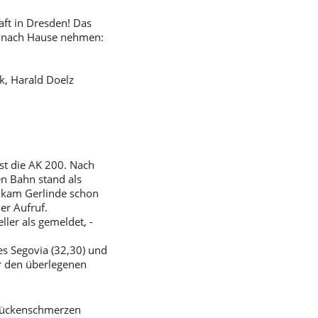
aft in Dresden! Das
it nach Hause nehmen:
k, Harald Doelz
st die AK 200. Nach
en Bahn stand als
 kam Gerlinde schon
er Aufruf.
er als gemeldet, -
es Segovia (32,30) und
er den überlegenen
n Rückenschmerzen