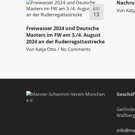
Nachruf
JULI
Von
Katj
13
Freiwasser 2024 und Deutsche
Masters im FW am 3./4. August
2024 an der Ruderregattastrecke
Von
Katja Otto
/
No Comments
Geschäft
Gerlind
Wallberg
info@ma