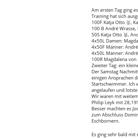
Am ersten Tag ging es
Training hat sich aus
100F Katja Otto 🥇, K
100 B André Wrasse, H
50S Katja Otto 🥈, An
4x50L Damen: Magdalen
4x50F Männer: André 
4x50L Männer: André
100R Magdalena von Bo
Zweiter Tag: ein klei
Der Samstag Nachmitta
einigen Ansprachen de
Startschwimmer. Ich 
angelaufen und lotste
Wir waren mit weitem
Philip Leyk mit 28,19!
Besser machten es Joc
zum Abschluss Dominik
Eschbornern.
Es ging sehr bald mit