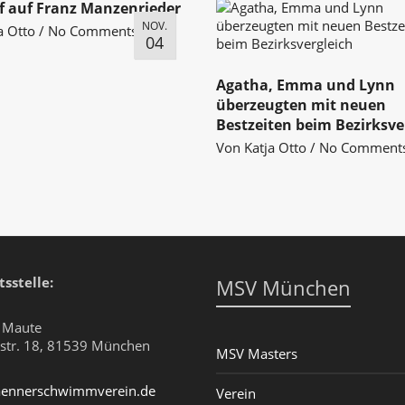
 auf Franz Manzenrieder
NOV.
a Otto
/
No Comments
04
Agatha, Emma und Lynn
überzeugten mit neuen
Bestzeiten beim Bezirksve
Von
Katja Otto
/
No Comment
sstelle:
MSV München
e Maute
str. 18, 81539 München
MSV Masters
ennerschwimmverein.de
Verein